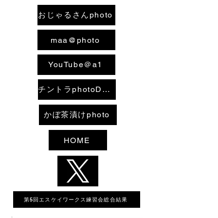
おじゃるさんphoto
maa@photo
YouTube＠a1
チントラphotoDCB
かぼ茶漬けphoto
HOME
第5回エスケイワークス練習会総合結果