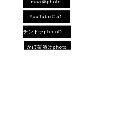
maa@photo
YouTube＠a1
チントラphotoDCB
かぼ茶漬けphoto
HOME
第5回エスケイワークス練習会総合結果